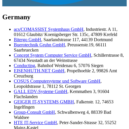
Germany
acs/COMASSIST Systemhaus GmbH
, Industriestr. A 11,
01612 Glaubitz/ Koenigsberger Str. 135c, 47809 Krefeld
Bitergo GmbH
, Saarlandstrasse 117, 44139 Dortmund
Buerotechnik Gruhn GmbH
, Preussenstr.19, 66111
Saarbruecken
Concept System Computer Service GmbH
, Schillerstrasse 8,
67434 Neustadt an der Weinstrasse
Conducting
, Bahnhof Weidenau 6, 57076 Siegen
EISENHUTH.NET GmbH
, Propelhoehle 2, 99826 Amt
Creuzburg
COSUS Computersyteme und Software GmbH
,
Leopoldstrasse 1, 78112 St. Georgen
GALL EDV-Systeme GmbH
, Kemmathen 3, 91604
Flachslanden
GEIGER IT-SYSTEMS GMBH
, Falkenstr. 12, 74653
Ingelfingen
Group-Consult GmbH
, Schwalbenweg 4, 88339 Bad
Waldsee
HTE IT-Service GmbH
, Peter-Sander-Strasse 32, 55252
Mainz-Kastel