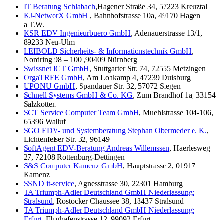
IT Beratung Schlabach
,Hagener Straße 34, 57223 Kreuztal
KJ-NetworX GmbH
, Bahnhofstrasse 10a, 49170 Hagen
a.T.W.
KSR EDV Ingenieurbuero GmbH
, Adenauerstrasse 13/1,
89233 Neu-Ulm
LEIBOLD Sicherheits- & Informationstechnik GmbH
,
Nordring 98 – 100 ,90409 Nürnberg
Swissnet ICT GmbH
, Stuttgarter Str. 74, 72555 Metzingen
OrgaTREE GmbH
, Am Lohkamp 4, 47239 Duisburg
UPONU GmbH
, Spandauer Str. 32, 57072 Siegen
Schnell Systems GmbH & Co. KG
, Zum Brandhof 1a, 33154
Salzkotten
SCT Service Computer Team GmbH
, Muehlstrasse 104-106,
65396 Walluf
SGO EDV- und Systemberatung Stephan Obermeder e. K.
,
Lichtenfelser Str. 32, 96149
SoftAgent EDV-Beratung Andreas Willemssen
, Haerlesweg
27, 72108 Rottenburg-Dettingen
S&S Computer Kamenz GmbH
, Hauptstrasse 2, 01917
Kamenz
SSND it-service
, Agnesstrasse 30, 22301 Hamburg
TA Triumph-Adler Deutschland GmbH Niederlassung:
Stralsund
, Rostocker Chaussee 38, 18437 Stralsund
TA Triumph-Adler Deutschland GmbH Niederlassung:
Erfurt
, Flughafenstrasse 12, 99092 Erfurt