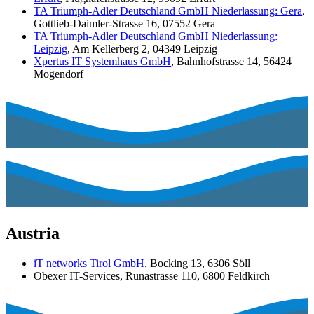
TA Triumph-Adler Deutschland GmbH Niederlassung: Gera
,
Gottlieb-Daimler-Strasse 16, 07552 Gera
TA Triumph-Adler Deutschland GmbH Niederlassung:
Leipzig
, Am Kellerberg 2, 04349 Leipzig
Xpertus IT Systemhaus GmbH
, Bahnhofstrasse 14, 56424
Mogendorf
Austria
iT networks Tirol GmbH
, Bocking 13, 6306 Söll
Obexer IT-Services
, Runastrasse 110, 6800 Feldkirch