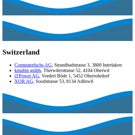
Switzerland
Computerfuchs AG
, Strandbadstrasse 3, 3800 Interlaken
kmubtn gmbh
, Therwilerstrasse 52, 4104 Oberwil
iTPower AG
, Vorderi Böde 1, 5452 Oberrohrdorf
XOR AG
, Soodstrasse 53, 8134 Adliswil